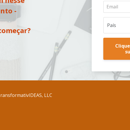
m nesse
to -
começar?
Clique
s
 TransformativIDEAS, LLC