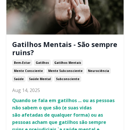
Gatilhos Mentais - São sempre
ruins?
Bem-Estar
Gatilhos
Gatilhos Mentais
Mente Consciente
Mente Subconsciente
Neurociência
Saúde
Saúde Mental
Subconsciente
Aug 14, 2025
Quando se fala em gatilhos ... ou as pessoas
não sabem o que s
ão
(e suas vidas
s
ão
afetadas de qualquer forma) ou as
pessoas acham que gatilhos são sempre
ruins e prejudiciais `a saúde mental e